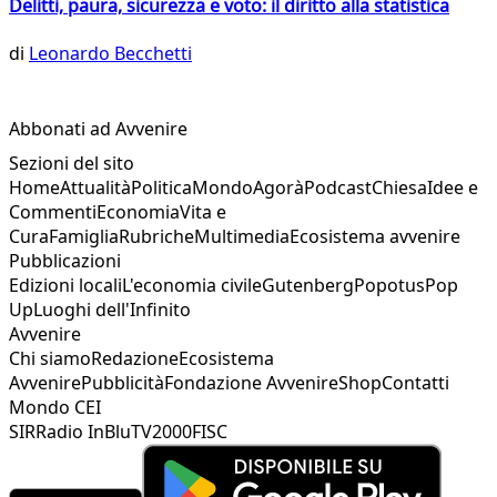
Delitti, paura, sicurezza e voto: il diritto alla statistica
di
Leonardo Becchetti
Abbonati ad Avvenire
Sezioni del sito
Home
Attualità
Politica
Mondo
Agorà
Podcast
Chiesa
Idee e
Commenti
Economia
Vita e
Cura
Famiglia
Rubriche
Multimedia
Ecosistema avvenire
Pubblicazioni
Edizioni locali
L'economia civile
Gutenberg
Popotus
Pop
Up
Luoghi dell'Infinito
Avvenire
Chi siamo
Redazione
Ecosistema
Avvenire
Pubblicità
Fondazione Avvenire
Shop
Contatti
Mondo CEI
SIR
Radio InBlu
TV2000
FISC