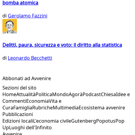
bomba atomica
di
Gerolamo Fazzini
Delitti, paura, sicurezza e voto: il diritto alla statistica
di
Leonardo Becchetti
Abbonati ad Avvenire
Sezioni del sito
Home
Attualità
Politica
Mondo
Agorà
Podcast
Chiesa
Idee e
Commenti
Economia
Vita e
Cura
Famiglia
Rubriche
Multimedia
Ecosistema avvenire
Pubblicazioni
Edizioni locali
L'economia civile
Gutenberg
Popotus
Pop
Up
Luoghi dell'Infinito
Avvenire