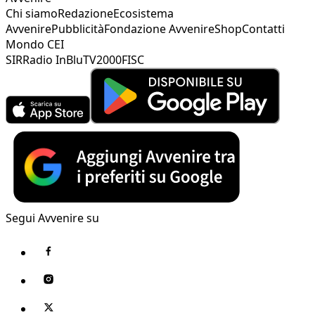
Chi siamo
Redazione
Ecosistema
Avvenire
Pubblicità
Fondazione Avvenire
Shop
Contatti
Mondo CEI
SIR
Radio InBlu
TV2000
FISC
Segui Avvenire su