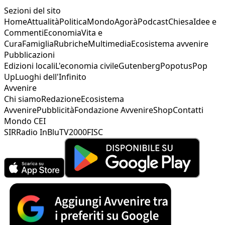
Sezioni del sito
Home
Attualità
Politica
Mondo
Agorà
Podcast
Chiesa
Idee e
Commenti
Economia
Vita e
Cura
Famiglia
Rubriche
Multimedia
Ecosistema avvenire
Pubblicazioni
Edizioni locali
L'economia civile
Gutenberg
Popotus
Pop
Up
Luoghi dell'Infinito
Avvenire
Chi siamo
Redazione
Ecosistema
Avvenire
Pubblicità
Fondazione Avvenire
Shop
Contatti
Mondo CEI
SIR
Radio InBlu
TV2000
FISC