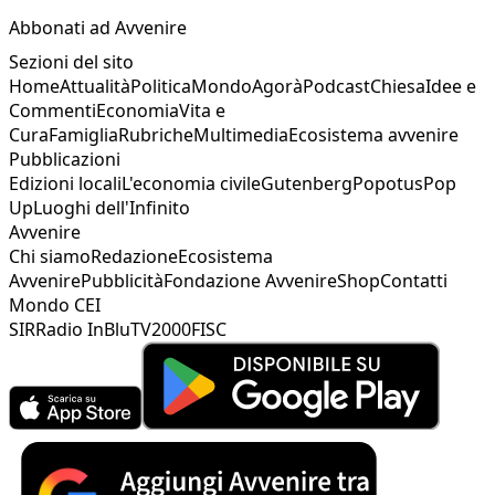
Abbonati ad Avvenire
Sezioni del sito
Home
Attualità
Politica
Mondo
Agorà
Podcast
Chiesa
Idee e
Commenti
Economia
Vita e
Cura
Famiglia
Rubriche
Multimedia
Ecosistema avvenire
Pubblicazioni
Edizioni locali
L'economia civile
Gutenberg
Popotus
Pop
Up
Luoghi dell'Infinito
Avvenire
Chi siamo
Redazione
Ecosistema
Avvenire
Pubblicità
Fondazione Avvenire
Shop
Contatti
Mondo CEI
SIR
Radio InBlu
TV2000
FISC