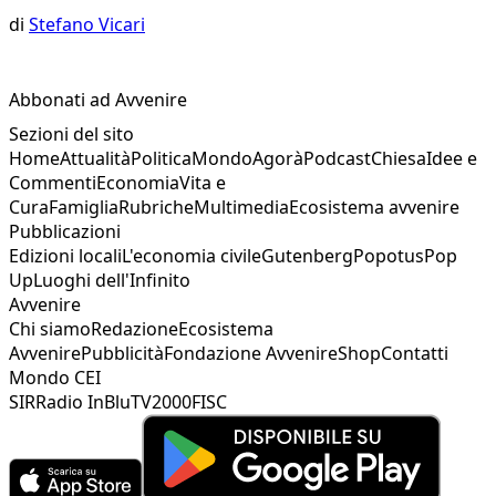
di
Stefano Vicari
Abbonati ad Avvenire
Sezioni del sito
Home
Attualità
Politica
Mondo
Agorà
Podcast
Chiesa
Idee e
Commenti
Economia
Vita e
Cura
Famiglia
Rubriche
Multimedia
Ecosistema avvenire
Pubblicazioni
Edizioni locali
L'economia civile
Gutenberg
Popotus
Pop
Up
Luoghi dell'Infinito
Avvenire
Chi siamo
Redazione
Ecosistema
Avvenire
Pubblicità
Fondazione Avvenire
Shop
Contatti
Mondo CEI
SIR
Radio InBlu
TV2000
FISC