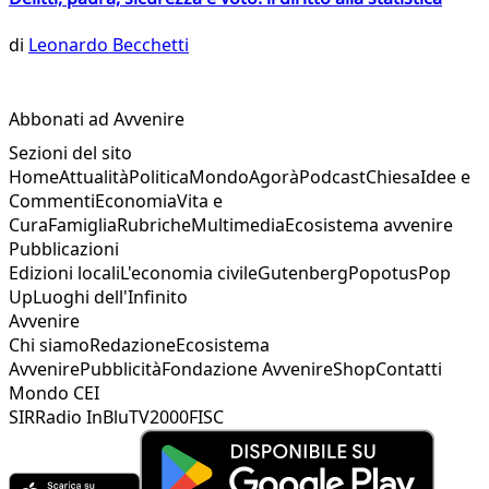
di
Leonardo Becchetti
Abbonati ad Avvenire
Sezioni del sito
Home
Attualità
Politica
Mondo
Agorà
Podcast
Chiesa
Idee e
Commenti
Economia
Vita e
Cura
Famiglia
Rubriche
Multimedia
Ecosistema avvenire
Pubblicazioni
Edizioni locali
L'economia civile
Gutenberg
Popotus
Pop
Up
Luoghi dell'Infinito
Avvenire
Chi siamo
Redazione
Ecosistema
Avvenire
Pubblicità
Fondazione Avvenire
Shop
Contatti
Mondo CEI
SIR
Radio InBlu
TV2000
FISC