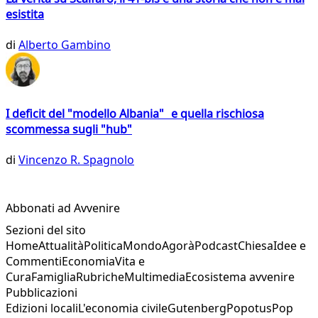
esistita
di
Alberto Gambino
I deficit del "modello Albania" e quella rischiosa
scommessa sugli "hub"
di
Vincenzo R. Spagnolo
Abbonati ad Avvenire
Sezioni del sito
Home
Attualità
Politica
Mondo
Agorà
Podcast
Chiesa
Idee e
Commenti
Economia
Vita e
Cura
Famiglia
Rubriche
Multimedia
Ecosistema avvenire
Pubblicazioni
Edizioni locali
L'economia civile
Gutenberg
Popotus
Pop