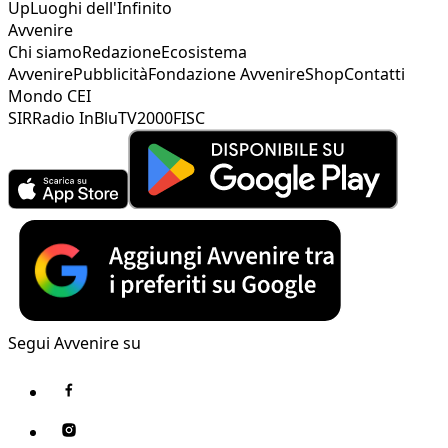
Up
Luoghi dell'Infinito
Avvenire
Chi siamo
Redazione
Ecosistema
Avvenire
Pubblicità
Fondazione Avvenire
Shop
Contatti
Mondo CEI
SIR
Radio InBlu
TV2000
FISC
Segui Avvenire su