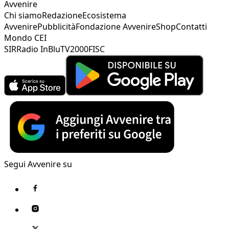
Avvenire
Chi siamo
Redazione
Ecosistema
Avvenire
Pubblicità
Fondazione Avvenire
Shop
Contatti
Mondo CEI
SIR
Radio InBlu
TV2000
FISC
Segui Avvenire su