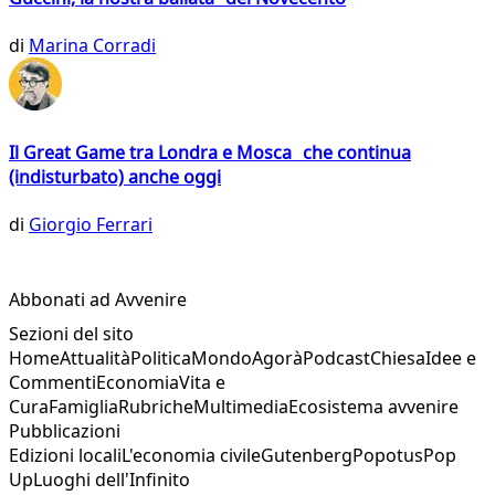
di
Marina Corradi
Il Great Game tra Londra e Mosca che continua
(indisturbato) anche oggi
di
Giorgio Ferrari
Abbonati ad Avvenire
Sezioni del sito
Home
Attualità
Politica
Mondo
Agorà
Podcast
Chiesa
Idee e
Commenti
Economia
Vita e
Cura
Famiglia
Rubriche
Multimedia
Ecosistema avvenire
Pubblicazioni
Edizioni locali
L'economia civile
Gutenberg
Popotus
Pop
Up
Luoghi dell'Infinito