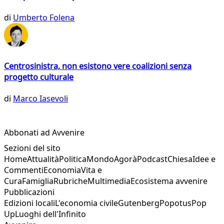
di
Umberto Folena
Centrosinistra, non esistono vere coalizioni senza
progetto culturale
di
Marco Iasevoli
Abbonati ad Avvenire
Sezioni del sito
Home
Attualità
Politica
Mondo
Agorà
Podcast
Chiesa
Idee e
Commenti
Economia
Vita e
Cura
Famiglia
Rubriche
Multimedia
Ecosistema avvenire
Pubblicazioni
Edizioni locali
L'economia civile
Gutenberg
Popotus
Pop
Up
Luoghi dell'Infinito