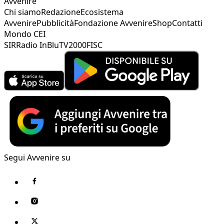
Avvenire
Chi siamo
Redazione
Ecosistema
Avvenire
Pubblicità
Fondazione Avvenire
Shop
Contatti
Mondo CEI
SIR
Radio InBlu
TV2000
FISC
Segui Avvenire su