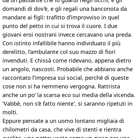
da un passante che lo guardi negli occhi, e gli
domandi di dov’è, e gli regali una banconota da
mandare ai figli: trafitto d’improvviso in quel
punto del petto in cui si trova il cuore. I due
giovani eroi nostrani invece cercavano una preda.
Con istinto infallibile hanno individuato il più
derelitto, l’ambulante col suo mazzo di fiori
invenduti. E chissà come ridevano, appena dietro
un angolo, nascosti. Probabile che abbiano anche
raccontato l’impresa sui social, perché di queste
cose non si ha nemmeno vergogna. Rattrista
anche un po’ la scarsa eco sui media della vicenda.
'Vabbè, non s’è fatto niente', si saranno ripetuti in
molti.
Eppure pensate a un uomo lontano migliaia di
chilometri da casa, che vive di stenti e rientra