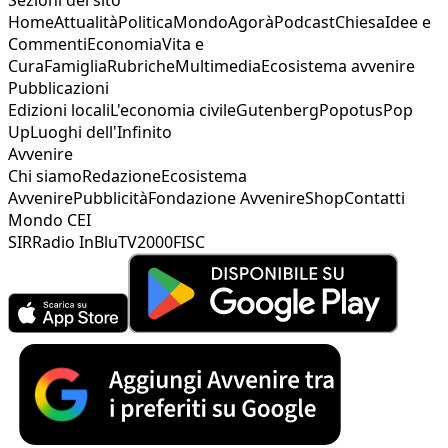
Home
Attualità
Politica
Mondo
Agorà
Podcast
Chiesa
Idee e
Commenti
Economia
Vita e
Cura
Famiglia
Rubriche
Multimedia
Ecosistema avvenire
Pubblicazioni
Edizioni locali
L'economia civile
Gutenberg
Popotus
Pop
Up
Luoghi dell'Infinito
Avvenire
Chi siamo
Redazione
Ecosistema
Avvenire
Pubblicità
Fondazione Avvenire
Shop
Contatti
Mondo CEI
SIR
Radio InBlu
TV2000
FISC