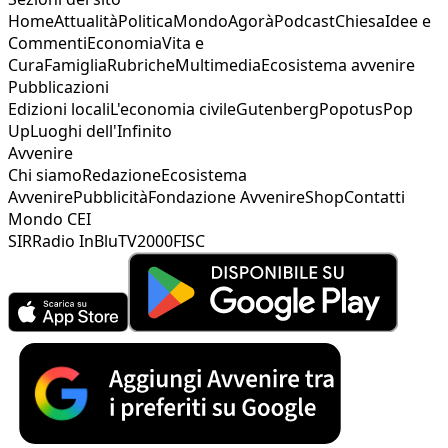
Home
Attualità
Politica
Mondo
Agorà
Podcast
Chiesa
Idee e
Commenti
Economia
Vita e
Cura
Famiglia
Rubriche
Multimedia
Ecosistema avvenire
Pubblicazioni
Edizioni locali
L'economia civile
Gutenberg
Popotus
Pop
Up
Luoghi dell'Infinito
Avvenire
Chi siamo
Redazione
Ecosistema
Avvenire
Pubblicità
Fondazione Avvenire
Shop
Contatti
Mondo CEI
SIR
Radio InBlu
TV2000
FISC