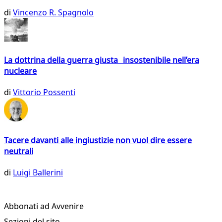
di
Vincenzo R. Spagnolo
La dottrina della guerra giusta insostenibile nell’era
nucleare
di
Vittorio Possenti
Tacere davanti alle ingiustizie non vuol dire essere
neutrali
di
Luigi Ballerini
Abbonati ad Avvenire
Sezioni del sito