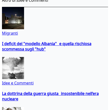
Altro di Idee e Commenti
Migranti
I deficit del "modello Albania" e quella rischiosa
scommessa sugli "hub"
Idee e Commenti
La dottrina della guerra giusta insostenibile nell’era
nucleare