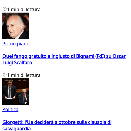
1 min di lettura
Primo piano
Quel fango gratuito e ingiusto di Bignami (FdI) su Oscar
Luigi Scalfaro
1 min di lettura
Politica
Giorgetti: l'Ue deciderà a ottobre sulla clausola di
salvaguardia