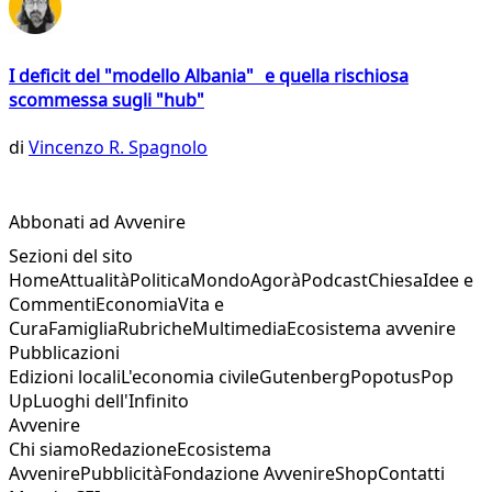
I deficit del "modello Albania" e quella rischiosa
scommessa sugli "hub"
di
Vincenzo R. Spagnolo
Abbonati ad Avvenire
Sezioni del sito
Home
Attualità
Politica
Mondo
Agorà
Podcast
Chiesa
Idee e
Commenti
Economia
Vita e
Cura
Famiglia
Rubriche
Multimedia
Ecosistema avvenire
Pubblicazioni
Edizioni locali
L'economia civile
Gutenberg
Popotus
Pop
Up
Luoghi dell'Infinito
Avvenire
Chi siamo
Redazione
Ecosistema
Avvenire
Pubblicità
Fondazione Avvenire
Shop
Contatti