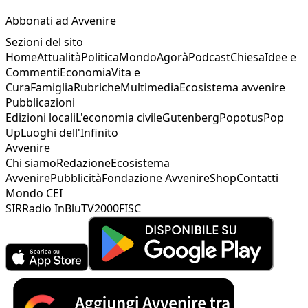
Abbonati ad Avvenire
Sezioni del sito
Home
Attualità
Politica
Mondo
Agorà
Podcast
Chiesa
Idee e
Commenti
Economia
Vita e
Cura
Famiglia
Rubriche
Multimedia
Ecosistema avvenire
Pubblicazioni
Edizioni locali
L'economia civile
Gutenberg
Popotus
Pop
Up
Luoghi dell'Infinito
Avvenire
Chi siamo
Redazione
Ecosistema
Avvenire
Pubblicità
Fondazione Avvenire
Shop
Contatti
Mondo CEI
SIR
Radio InBlu
TV2000
FISC