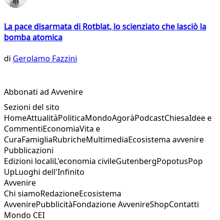
La pace disarmata di Rotblat, lo scienziato che lasciò la
bomba atomica
di
Gerolamo Fazzini
Abbonati ad Avvenire
Sezioni del sito
Home
Attualità
Politica
Mondo
Agorà
Podcast
Chiesa
Idee e
Commenti
Economia
Vita e
Cura
Famiglia
Rubriche
Multimedia
Ecosistema avvenire
Pubblicazioni
Edizioni locali
L'economia civile
Gutenberg
Popotus
Pop
Up
Luoghi dell'Infinito
Avvenire
Chi siamo
Redazione
Ecosistema
Avvenire
Pubblicità
Fondazione Avvenire
Shop
Contatti
Mondo CEI