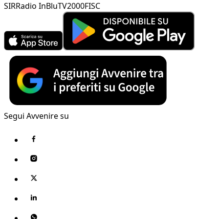
SIR
Radio InBlu
TV2000
FISC
Segui Avvenire su