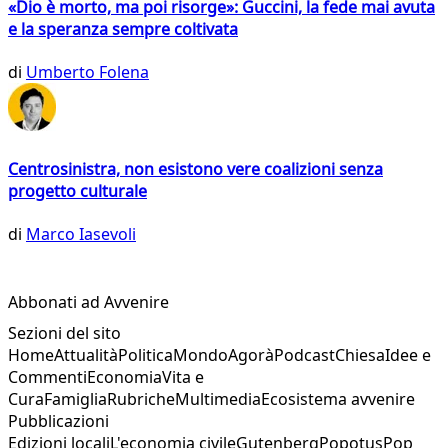
«Dio è morto, ma poi risorge»: Guccini, la fede mai avuta
e la speranza sempre coltivata
di
Umberto Folena
Centrosinistra, non esistono vere coalizioni senza
progetto culturale
di
Marco Iasevoli
Abbonati ad Avvenire
Sezioni del sito
Home
Attualità
Politica
Mondo
Agorà
Podcast
Chiesa
Idee e
Commenti
Economia
Vita e
Cura
Famiglia
Rubriche
Multimedia
Ecosistema avvenire
Pubblicazioni
Edizioni locali
L'economia civile
Gutenberg
Popotus
Pop