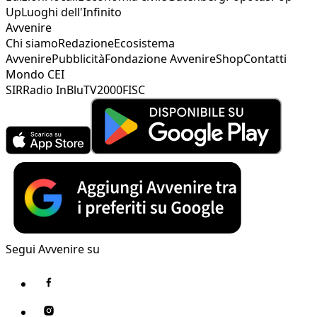
Up
Luoghi dell'Infinito
Avvenire
Chi siamo
Redazione
Ecosistema
Avvenire
Pubblicità
Fondazione Avvenire
Shop
Contatti
Mondo CEI
SIR
Radio InBlu
TV2000
FISC
Segui Avvenire su