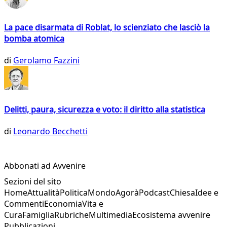
La pace disarmata di Roblat, lo scienziato che lasciò la
bomba atomica
di
Gerolamo Fazzini
Delitti, paura, sicurezza e voto: il diritto alla statistica
di
Leonardo Becchetti
Abbonati ad Avvenire
Sezioni del sito
Home
Attualità
Politica
Mondo
Agorà
Podcast
Chiesa
Idee e
Commenti
Economia
Vita e
Cura
Famiglia
Rubriche
Multimedia
Ecosistema avvenire
Pubblicazioni