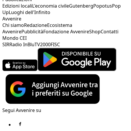
Edizioni locali
L'economia civile
Gutenberg
Popotus
Pop
Up
Luoghi dell'Infinito
Avvenire
Chi siamo
Redazione
Ecosistema
Avvenire
Pubblicità
Fondazione Avvenire
Shop
Contatti
Mondo CEI
SIR
Radio InBlu
TV2000
FISC
Segui Avvenire su