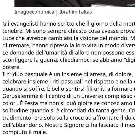
Imagoeconomica | Ibrahim Faltas
Gli evangelisti hanno scritto che il giorno della mor
tenebre. Mi sono sempre chiesto cosa avesse provato
Luce che avrebbe cambiato la visione del mondo. M
di tremare, hanno ripreso la loro vita in modo div
Le domande dell'umanità di allora non possono esser
sconfiggere la guerra, chiediamoci se abbiamo "digiu
potere.
Il triduo pasquale è un insieme di attesa, di dolore,
celebrare insieme i riti pasquali nel rispetto e nell
quando si soffre. È bello sentirsi fili uniti a formar
Gerusalemme è il centro di un universo complesso e p
colori. È Festa ma non si può gioire se conosciamo l
solitudine quando si è circondati da tanta gente. Cr
tradimento, era solo sulla croce ad affrontare il d
dell'abbandono. Nostro Signore ci ha lasciato il mes
compiuto il male.