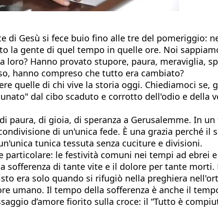
te di Gesù si fece buio fino alle tre del pomeriggio: 
 la gente di quel tempo in quelle ore. Noi sappiamo 
a loro? Hanno provato stupore, paura, meraviglia, s
erso, hanno compreso che tutto era cambiato?
e quelle di chi vive la storia oggi. Chiediamoci se, 
nato" dal cibo scaduto e corrotto dell'odio e della v
 di paura, di gioia, di speranza a Gerusalemme. In un t
a condivisione di un'unica fede. È una grazia perché il
e un'unica tunica tessuta senza cuciture e divisioni.
articolare: le festività comuni nei tempi ad ebrei e c
a sofferenza di tante vite e il dolore per tante morti
isto era solo quando si rifugiò nella preghiera nell'o
olore umano. Il tempo della sofferenza è anche il tem
saggio d’amore fiorito sulla croce: il “Tutto è compiu