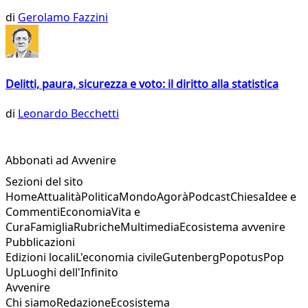
di
Gerolamo Fazzini
Delitti, paura, sicurezza e voto: il diritto alla statistica
di
Leonardo Becchetti
Abbonati ad Avvenire
Sezioni del sito
Home
Attualità
Politica
Mondo
Agorà
Podcast
Chiesa
Idee e
Commenti
Economia
Vita e
Cura
Famiglia
Rubriche
Multimedia
Ecosistema avvenire
Pubblicazioni
Edizioni locali
L'economia civile
Gutenberg
Popotus
Pop
Up
Luoghi dell'Infinito
Avvenire
Chi siamo
Redazione
Ecosistema