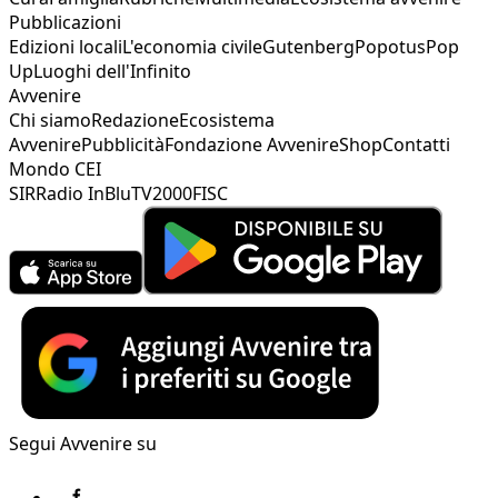
Pubblicazioni
Edizioni locali
L'economia civile
Gutenberg
Popotus
Pop
Up
Luoghi dell'Infinito
Avvenire
Chi siamo
Redazione
Ecosistema
Avvenire
Pubblicità
Fondazione Avvenire
Shop
Contatti
Mondo CEI
SIR
Radio InBlu
TV2000
FISC
Segui Avvenire su