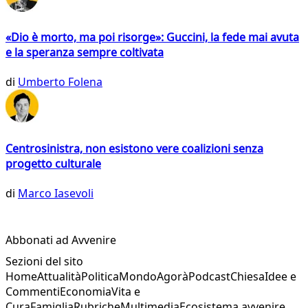
«Dio è morto, ma poi risorge»: Guccini, la fede mai avuta
e la speranza sempre coltivata
di
Umberto Folena
Centrosinistra, non esistono vere coalizioni senza
progetto culturale
di
Marco Iasevoli
Abbonati ad Avvenire
Sezioni del sito
Home
Attualità
Politica
Mondo
Agorà
Podcast
Chiesa
Idee e
Commenti
Economia
Vita e
Cura
Famiglia
Rubriche
Multimedia
Ecosistema avvenire