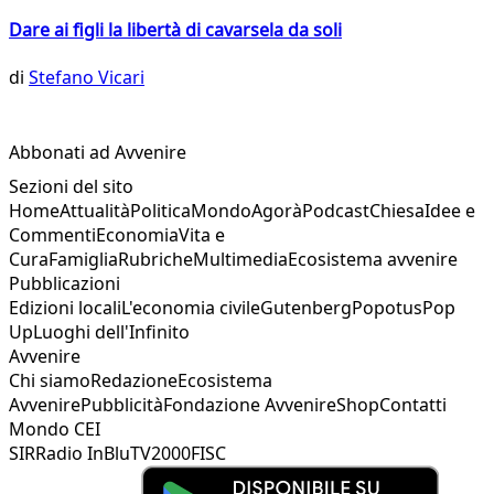
Dare ai figli la libertà di cavarsela da soli
di
Stefano Vicari
Abbonati ad Avvenire
Sezioni del sito
Home
Attualità
Politica
Mondo
Agorà
Podcast
Chiesa
Idee e
Commenti
Economia
Vita e
Cura
Famiglia
Rubriche
Multimedia
Ecosistema avvenire
Pubblicazioni
Edizioni locali
L'economia civile
Gutenberg
Popotus
Pop
Up
Luoghi dell'Infinito
Avvenire
Chi siamo
Redazione
Ecosistema
Avvenire
Pubblicità
Fondazione Avvenire
Shop
Contatti
Mondo CEI
SIR
Radio InBlu
TV2000
FISC