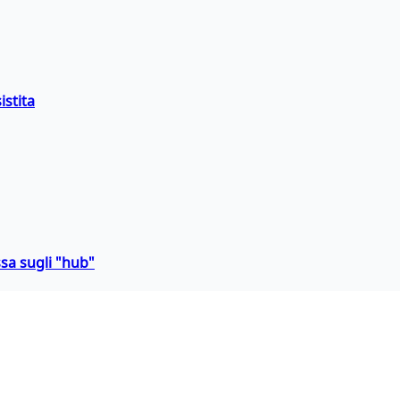
istita
sa sugli "hub"