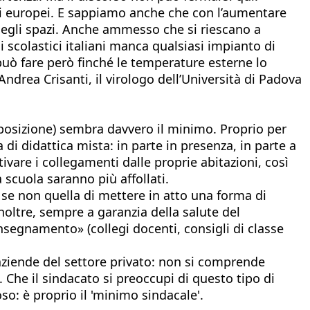
aesi europei. E sappiamo anche che con l’aumentare
 degli spazi. Anche ammesso che si riescano a
si scolastici italiani manca qualsiasi impianto di
i può fare però finché le temperature esterne lo
Andrea Crisanti, il virologo dell’Università di Padova
opposizione) sembra davvero il minimo. Proprio per
 di didattica mista: in parte in presenza, in parte a
ivare i collegamenti dalle proprie abitazioni, così
 scuola saranno più affollati.
 se non quella di mettere in atto una forma di
Inoltre, sempre a garanzia della salute del
nsegnamento» (collegi docenti, consigli di classe
aziende del settore privato: non si comprende
. Che il sindacato si preoccupi di questo tipo di
so: è proprio il 'minimo sindacale'.