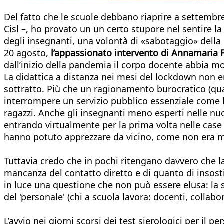
Del fatto che le scuole debbano riaprire a settembre
Cisl –, ho provato un un certo stupore nel sentire la
degli insegnanti, una volontà di «sabotaggio» della 
20 agosto,
l’appassionato intervento di Annamaria Fu
dall’inizio della pandemia il corpo docente abbia mos
La didattica a distanza nei mesi del lockdown non e
sottratto. Più che un ragionamento burocratico (qualc
interrompere un servizio pubblico essenziale come l’
ragazzi. Anche gli insegnanti meno esperti nelle nuo
entrando virtualmente per la prima volta nelle case de
hanno potuto apprezzare da vicino, come non era mai
Tuttavia credo che in pochi ritengano davvero che l
mancanza del contatto diretto e di quanto di insost
in luce una questione che non può essere elusa: la si
del 'personale' (chi a scuola lavora: docenti, collabor
L’avvio nei giorni scorsi dei test sierologici per il