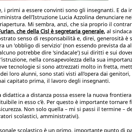
, i primi a essere convinti sono gli insegnanti. E da 
 ministra dell’Istruzione Lucia Azzolina denunciare n
riapertura. Mi sembra, anzi, che sia proprio il contr
rlan, che della Cisl è segretaria generale,
al sindaca
trato senso di responsabilità e, direi, generosità è so
ra un 'obbligo di servizio' (non essendo prevista da 
uno potrebbe dire 'sindacale') sui diritti e sui doveri
istruzione, nella consapevolezza della sua importanza
ve tecnologie si sono attrezzati molto in fretta, mett
i loro alunni, sono stati visti all’opera dai genitori,
 capitato prima, il lavoro degli insegnanti.
a didattica a distanza possa essere la nuova frontier
ituibile in esso c’è. Per questo è importante tornare
curezza. Non solo quella – mi si passi il termine – de
atori scolastici, amministrativi).
 personale scolastico è un primo, importante punto di 