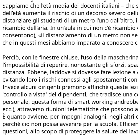
Sappiamo che l’età media dei docenti italiani – che 
dell’età aumenta il rischio di un decorso severo de
distanziare gli studenti di un metro l’uno dall’altro,
ricambio dell’aria. In un’aula in cui non c’è ricambio
consentono), «il distanziamento di un metro non serve
che in questi mesi abbiamo imparato a conoscere co
Perciò, con le finestre chiuse, l’uso della mascheri
l’impossibilità di reperire, nonostante gli sforzi, s
distanza. Ebbene, laddove si dovesse fare lezione a 
evitando loro i rischi connessi agli spostamenti con i
Invece alcuni dirigenti premono affinché queste lez
'controllo a vista' dei dipendenti, che tradisce una 
personale, questa forma di smart working andrebbe va
ecc.), attraverso riunioni telematiche che possono 
È quanto avviene, per impegni analoghi, negli altri
perché ciò non possa avvenire per la scuola. Efficien
questioni, allo scopo di proteggere la salute dei la