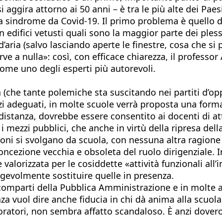
si aggira attorno ai 50 anni – è tra le più alte dei P
lla sindrome da Covid-19. Il primo problema è quello
 in edifici vetusti quali sono la maggior parte dei ples
 d’aria (salvo lasciando aperte le finestre, cosa che s
 a nulla»: così, con efficace chiarezza, il professor 
me uno degli esperti più autorevoli.
na (che tante polemiche sta suscitando nei partiti d’
pazi adeguati, in molte scuole verrà proposta una forma
distanza, dovrebbe essere consentito ai docenti di att
 mezzi pubblici, che anche in virtù della ripresa della
ioni si svolgano da scuola, con nessuna altra ragione
concezione vecchia e obsoleta del ruolo dirigenziale. 
lorizzata per le cosiddette «attività funzionali all’i
agevolmente sostituire quelle in presenza.
 comparti della Pubblica Amministrazione e in molte 
za vuol dire anche fiducia in chi dà anima alla scuola
voratori, non sembra affatto scandaloso. È anzi dovero