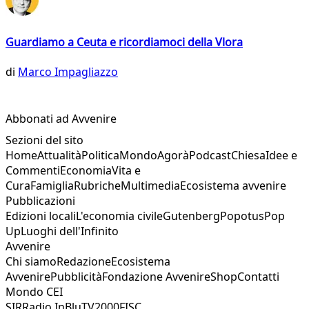
Guardiamo a Ceuta e ricordiamoci della Vlora
di
Marco Impagliazzo
Abbonati ad Avvenire
Sezioni del sito
Home
Attualità
Politica
Mondo
Agorà
Podcast
Chiesa
Idee e
Commenti
Economia
Vita e
Cura
Famiglia
Rubriche
Multimedia
Ecosistema avvenire
Pubblicazioni
Edizioni locali
L'economia civile
Gutenberg
Popotus
Pop
Up
Luoghi dell'Infinito
Avvenire
Chi siamo
Redazione
Ecosistema
Avvenire
Pubblicità
Fondazione Avvenire
Shop
Contatti
Mondo CEI
SIR
Radio InBlu
TV2000
FISC