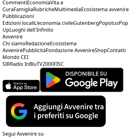
Commenti
Economia
Vita e
Cura
Famiglia
Rubriche
Multimedia
Ecosistema avvenire
Pubblicazioni
Edizioni locali
L'economia civile
Gutenberg
Popotus
Pop
Up
Luoghi dell'Infinito
Avvenire
Chi siamo
Redazione
Ecosistema
Avvenire
Pubblicità
Fondazione Avvenire
Shop
Contatti
Mondo CEI
SIR
Radio InBlu
TV2000
FISC
Segui Avvenire su