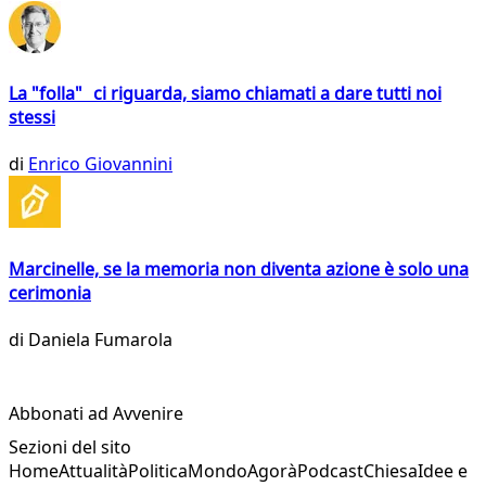
La "folla" ci riguarda, siamo chiamati a dare tutti noi
stessi
di
Enrico Giovannini
Marcinelle, se la memoria non diventa azione è solo una
cerimonia
di
Daniela Fumarola
Abbonati ad Avvenire
Sezioni del sito
Home
Attualità
Politica
Mondo
Agorà
Podcast
Chiesa
Idee e