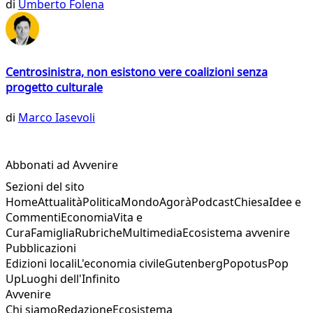
di
Umberto Folena
Centrosinistra, non esistono vere coalizioni senza
progetto culturale
di
Marco Iasevoli
Abbonati ad Avvenire
Sezioni del sito
Home
Attualità
Politica
Mondo
Agorà
Podcast
Chiesa
Idee e
Commenti
Economia
Vita e
Cura
Famiglia
Rubriche
Multimedia
Ecosistema avvenire
Pubblicazioni
Edizioni locali
L'economia civile
Gutenberg
Popotus
Pop
Up
Luoghi dell'Infinito
Avvenire
Chi siamo
Redazione
Ecosistema