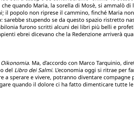
, che quando Maria, la sorella di Mosè, si ammalò di 
ni; il popolo non riprese il cammino, finché Maria no
zio: sarebbe stupendo se da questo spazio ristretto n
ilonia furono scritti alcuni dei libri più belli e prof
 sapienti ebrei dicevano che la Redenzione arriverà q
i
Oikonomia
. Ma, d’accordo con Marco Tarquinio, dir
to del
Libro dei Salmi
. L’economia oggi si ritrae per f
re a sperare e vivere, potranno diventare compagne p
are quando il dolore ci ha fatto dimenticare tutte le 