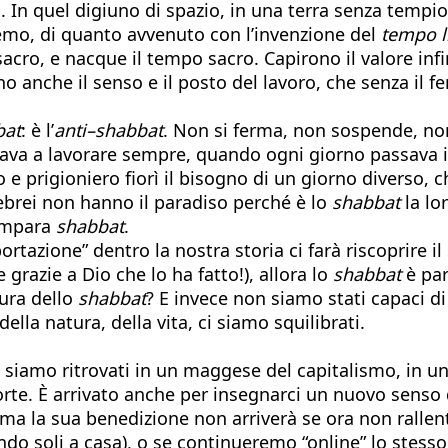
ria. In quel digiuno di spazio, in una terra senza tem
remo, di quanto avvenuto con l’invenzione del
tempo l
acro, e nacque il tempo sacro. Capirono il valore infi
no anche il senso e il posto del lavoro, che senza il f
bat
: è l’
anti–shabbat
. Non si ferma, non sospende, no
a lavorare sempre, quando ogni giorno passava identi
rigioniero fiorì il bisogno di un giorno diverso, che 
 ebrei non hanno il paradiso perché è lo
shabbat
la lo
 impara
shabbat
.
tazione” dentro la nostra storia ci farà riscoprire il
grazie a Dio che lo ha fatto!), allora lo
shabbat
è pa
ura dello
shabbat
? E invece non siamo stati capaci 
lla natura, della vita, ci siamo squilibrati.
i siamo ritrovati in un maggese del capitalismo, in 
morte. È arrivato anche per insegnarci un nuovo senso
a la sua benedizione non arriverà se ora non rallenti
ndo soli a casa), o se continueremo “online” lo stesso