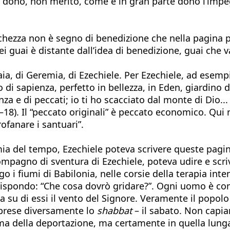
e dono, non merito, come è in gran parte dono l’imp
chezza non è segno di benedizione che nella pagina p
dei guai è distante dall’idea di benedizione, guai che v
aia, di Geremia, di Ezechiele. Per Ezechiele, ad esemp
di sapienza, perfetto in bellezza, in Eden, giardino di 
a e di peccati; io ti ho scacciato dal monte di Dio... 
18). Il “peccato originali” è peccato economico. Qui 
rofanare i santuari”.
nomia del tempo, Ezechiele poteva scrivere queste pag
compagno di sventura di Ezechiele, poteva udire e scr
ngo i fiumi di Babilonia, nelle corsie della terapia i
o rispondo: “Che cosa dovrò gridare?”. Ogni uomo è com
a su di essi il vento del Signore. Veramente il popolo 
mprese diversamente lo
shabbat
– il sabato. Non capia
ma della deportazione, ma certamente in quella lunga 