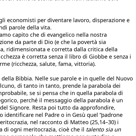
egli economisti per diventare lavoro, disperazione e
ndi parole della vita.
iamo capito che di evangelico nella nostra
zione da parte di Dio (e che la povertà sia
a, ridimensionata e corretta dalla critica della
icchezza è corretta senza il libro di Giobbe e senza i
me (ricchezza, salute, fama, vittoria).
e della Bibbia. Nelle sue parole e in quelle del Nuovo
cuno, di tanto in tanto, prende la parabola dei
improbabile, se si pensa che in quella parabola di
legorico, perché il messaggio della parabola è un
no del Signore. Resta poi tutto da approfondire,
o identificare nel Padre o in Gesù quel “padrone
meritocrazia, nel racconto di Matteo (25,14–30) i
di ogni meritocrazia, cioè che il
talento sia un