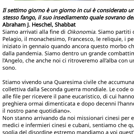
Il settimo giorno è un giorno in cui è considerato un
stesso fango, il suo insediamento quale sovrano del 
Abraham J. Heschel, Shabbat
Siamo arrivati alla fine di
Oikonomia
. Siamo partiti
Pelagio, il monachesimo, Francesco, le reliquie, i p
iniziato in gennaio quando ancora questo morbo ch
dalla pandemia. Siamo dentro un grande combattime
l’Angelo, che anche noi ci ritroveremo all’alba con
sono.
Stiamo vivendo una Quaresima civile che accumuna t
collettiva dalla Seconda guerra mondiale. Le code or
alle file per ricevere il pane eucaristico, di cui han
preghiera ormai dimenticata e dopo decenni l’hanno r
il nostro pane quotidiano».
Non stanno arrivando da noi missionari cinesi per 
medici e infermieri cinesi e cubani, sentiamo che qua
soglia del disordine estremo mandiamo a voi quest’