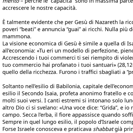
merito
– perché le “capacità” sono in massima part
accrescere le nostre capacità.
È talmente evidente che per Gesù di Nazareth la ric
poveri “beati” e annuncia “guai” ai ricchi. Nulla più 
mammona.
La visione economica di Gesù è simile a quella di Is
all’economia: «Tu eri un modello di perfezione, pieno 
Accrescendo i tuoi commerci ti sei riempito di violenz
tuo commercio hai profanato i tuoi santuari» (28,12–
quello della ricchezza. Furono i traffici sbagliati a “p
Soltanto nell’esilio di Babilonia, capitale dell’eco
esilio il Secondo Isaia, profeta anonimo fratello e 
molti suoi versi. I canti estremi si intonano solo lu
altro Dio ci si svelano: «Una voce dice: “Grida”, e i
campo. Secca l’erba, il fiore appassisce quando soffi
Sempre in quel lungo esilio, il popolo d’Israele co
Forse Israele conosceva e praticava
shabbat
già pri