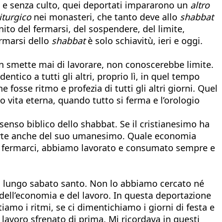
pio e senza culto, quei deportati impararono un
altro
iturgico
nei monasteri, che tanto deve allo
shabbat
nito del fermarsi, del sospendere, del limite,
ermarsi dello
shabbat
è solo schiavitù, ieri e oggi.
n smette mai di lavorare, non conoscerebbe limite.
co a tutti gli altri, proprio lì, in quel tempo
fosse ritmo e profezia di tutti gli altri giorni. Quel
ro vita eterna, quando tutto si ferma e l’orologio
 senso biblico dello shabbat. Se il cristianesimo ha
rte anche del suo umanesimo. Quale economia
di fermarci, abbiamo lavorato e consumato sempre e
un lungo sabato santo. Non lo abbiamo cercato né
 dell’economia e del lavoro. In questa deportazione
amo i ritmi, se ci dimentichiamo i giorni di festa e
 lavoro sfrenato di prima. Mi ricordava in questi