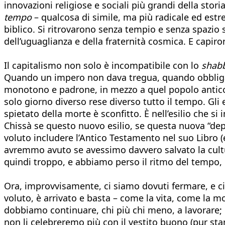
innovazioni religiose e sociali più grandi della sto
tempo
– qualcosa di simile, ma più radicale ed est
biblico. Si ritrovarono senza tempio e senza spazio s
dell’uguaglianza e della fraternità cosmica. E capiro
Il capitalismo non solo è incompatibile con lo
shab
Quando un impero non dava tregua, quando obbligava 
monotono e padrone, in mezzo a quel popolo antico e p
solo giorno diverso rese diverso tutto il tempo. Gli
spietato della morte è sconfitto. È nell’esilio che si
Chissà se questo nuovo esilio, se questa nuova “depor
voluto includere l’Antico Testamento nel suo Libro (e 
avremmo avuto se avessimo davvero salvato la cult
quindi troppo, e abbiamo perso il ritmo del tempo, de
Ora, improvvisamente, ci siamo dovuti fermare, e c
voluto, è arrivato e basta – come la vita, come la 
dobbiamo continuare, chi più chi meno, a lavorare; m
non li celebreremo più con il vestito buono (pur sta