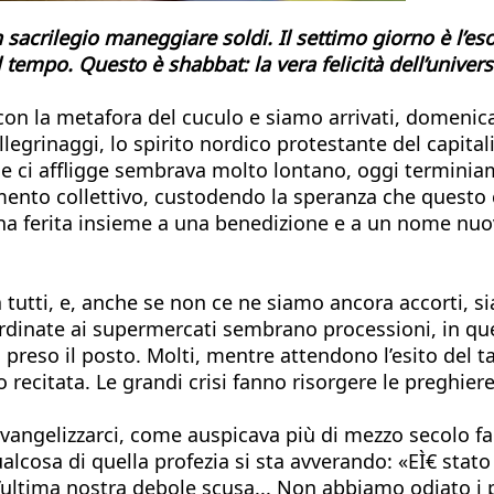
 sacrilegio maneggiare soldi. Il settimo giorno è l’es
tempo. Questo è shabbat: la vera felicità dell’univer
 con la metafora del cuculo e siamo arrivati, domenica
ellegrinaggi, lo spirito nordico protestante del capit
e ci affligge sembrava molto lontano, oggi termini
nto collettivo, custodendo la speranza che questo 
 una ferita insieme a una benedizione e a un nome nuo
utti, e, anche se non ce ne siamo ancora accorti, si
dinate ai supermercati sembrano processioni, in quell
no preso il posto. Molti, mentre attendono l’esito del 
ecitata. Le grandi crisi fanno risorgere le preghiere
evangelizzarci, come auspicava più di mezzo secolo 
lcosa di quella profezia si sta avverando: «EÌ€ stato l
ultima nostra debole scusa... Non abbiamo odiato i p