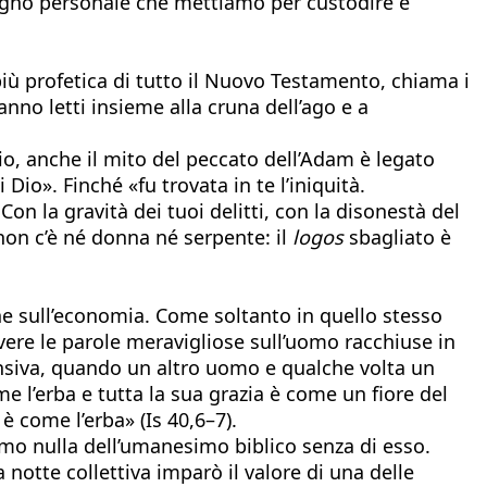
egno personale che mettiamo per custodire e
iù profetica di tutto il Nuovo Testamento, chiama i
anno letti insieme alla cruna dell’ago e a
io, anche il mito del peccato dell’Adam è legato
Dio». Finché «fu trovata in te l’iniquità.
Con la gravità dei tuoi delitti, con la disonestà del
non c’è né donna né serpente: il
logos
sbagliato è
ine sull’economia. Come soltanto in quello stesso
ivere le parole meravigliose sull’uomo racchiuse in
ntensiva, quando un altro uomo e qualche volta un
e l’erba e tutta la sua grazia è come un fiore del
è come l’erba» (Is 40,6–7).
mo nulla dell’umanesimo biblico senza di esso.
notte collettiva imparò il valore di una delle