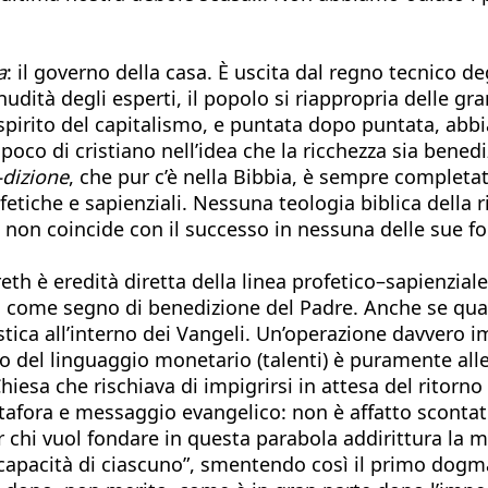
a
: il governo della casa. È uscita dal regno tecnico d
udità degli esperti, il popolo si riappropria delle gra
spirito del capitalismo, e puntata dopo puntata, abb
oco di cristiano nell’idea che la ricchezza sia benedi
dizione
, che pur c’è nella Bibbia, è sempre completat
etiche e sapienziali. Nessuna teologia biblica della r
 non coincide con il successo in nessuna delle sue for
eth è eredità diretta della linea profetico–sapienzial
a come segno di benedizione del Padre. Anche se qual
istica all’interno dei Vangeli. Un’operazione davvero 
uso del linguaggio monetario (talenti) è puramente al
 Chiesa che rischiava di impigrirsi in attesa del ritor
tafora e messaggio evangelico: non è affatto scontat
 per chi vuol fondare in questa parabola addirittura la 
apacità di ciascuno”, smentendo così il primo dogma 