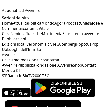
Abbonati ad Avvenire
Sezioni del sito
Home
Attualità
Politica
Mondo
Agorà
Podcast
Chiesa
Idee e
Commenti
Economia
Vita e
Cura
Famiglia
Rubriche
Multimedia
Ecosistema avvenire
Pubblicazioni
Edizioni locali
L'economia civile
Gutenberg
Popotus
Pop
Up
Luoghi dell'Infinito
Avvenire
Chi siamo
Redazione
Ecosistema
Avvenire
Pubblicità
Fondazione Avvenire
Shop
Contatti
Mondo CEI
SIR
Radio InBlu
TV2000
FISC