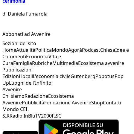
cerimonia
di
Daniela Fumarola
Abbonati ad Avvenire
Sezioni del sito
Home
Attualità
Politica
Mondo
Agorà
Podcast
Chiesa
Idee e
Commenti
Economia
Vita e
Cura
Famiglia
Rubriche
Multimedia
Ecosistema avvenire
Pubblicazioni
Edizioni locali
L'economia civile
Gutenberg
Popotus
Pop
Up
Luoghi dell'Infinito
Avvenire
Chi siamo
Redazione
Ecosistema
Avvenire
Pubblicità
Fondazione Avvenire
Shop
Contatti
Mondo CEI
SIR
Radio InBlu
TV2000
FISC