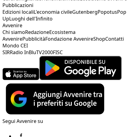
Pubblicazioni
Edizioni locali
L'economia civile
Gutenberg
Popotus
Pop
Up
Luoghi dell'Infinito
Avvenire
Chi siamo
Redazione
Ecosistema
Avvenire
Pubblicità
Fondazione Avvenire
Shop
Contatti
Mondo CEI
SIR
Radio InBlu
TV2000
FISC
Segui Avvenire su