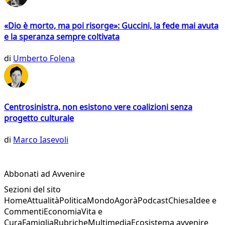
«Dio è morto, ma poi risorge»: Guccini, la fede mai avuta
e la speranza sempre coltivata
di
Umberto Folena
Centrosinistra, non esistono vere coalizioni senza
progetto culturale
di
Marco Iasevoli
Abbonati ad Avvenire
Sezioni del sito
Home
Attualità
Politica
Mondo
Agorà
Podcast
Chiesa
Idee e
Commenti
Economia
Vita e
Cura
Famiglia
Rubriche
Multimedia
Ecosistema avvenire