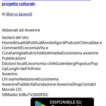
progetto culturale
di
Marco Iasevoli
Abbonati ad Avvenire
Sezioni del sito
Home
Attualità
Politica
Mondo
Agorà
Podcast
Chiesa
Idee e
Commenti
Economia
Vita e
Cura
Famiglia
Rubriche
Multimedia
Ecosistema avvenire
Pubblicazioni
Edizioni locali
L'economia civile
Gutenberg
Popotus
Pop
Up
Luoghi dell'Infinito
Avvenire
Chi siamo
Redazione
Ecosistema
Avvenire
Pubblicità
Fondazione Avvenire
Shop
Contatti
Mondo CEI
SIR
Radio InBlu
TV2000
FISC