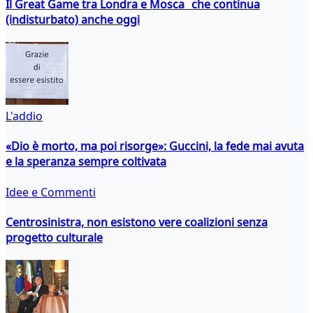
Il Great Game tra Londra e Mosca che continua
(indisturbato) anche oggi
L'addio
«Dio è morto, ma poi risorge»: Guccini, la fede mai avuta
e la speranza sempre coltivata
Idee e Commenti
Centrosinistra, non esistono vere coalizioni senza
progetto culturale