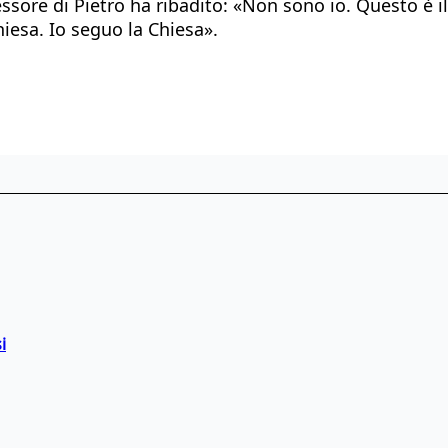
ssore di Pietro ha ribadito: «Non sono io. Questo è i
iesa. Io seguo la Chiesa».
i