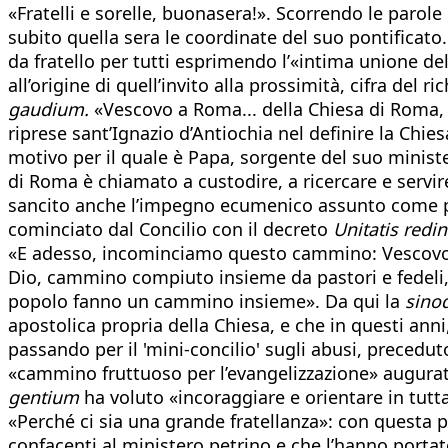
«Fratelli e sorelle, buonasera!». Scorrendo le parol
subito quella sera le coordinate del suo pontificato.
da fratello per tutti esprimendo l’«intima unione de
all’origine di quell’invito alla prossimità, cifra del
gaudium.
«Vescovo a Roma... della Chiesa di Roma, ch
riprese sant’Ignazio d’Antiochia nel definire la Chi
motivo per il quale è Papa, sorgente del suo minist
di Roma è chiamato a custodire, a ricercare e servire 
sancito anche l’impegno ecumenico assunto come pri
cominciato dal Concilio con il decreto
Unitatis redin
«E adesso, incominciamo questo cammino: Vescovo e
Dio, cammino compiuto insieme da pastori e fedeli, 
popolo fanno un cammino insieme». Da qui la
sinod
apostolica propria della Chiesa, e che in questi ann
passando per il 'mini-concilio' sugli abusi, preceduto
«cammino fruttuoso per l’evangelizzazione» augurato
gentium
ha voluto «incoraggiare e orientare in tutt
«Perché ci sia una grande fratellanza»: con questa p
confacenti al ministero petrino e che l’hanno portato