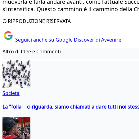
muoverla e farla andare avanti, come l’attuale Succe
s’intensifica. Questo cammino è il cammino della Ch
© RIPRODUZIONE RISERVATA
Seguici anche su Google Discover di Avvenire
Altro di Idee e Commenti
Società
La "folla" ci riguarda, siamo chiamati a dare tutti noi stess