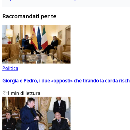
Raccomandati per te
Politica
Giorgia e Pedro, i due «opposti» che tirando la corda risc
1 min di lettura