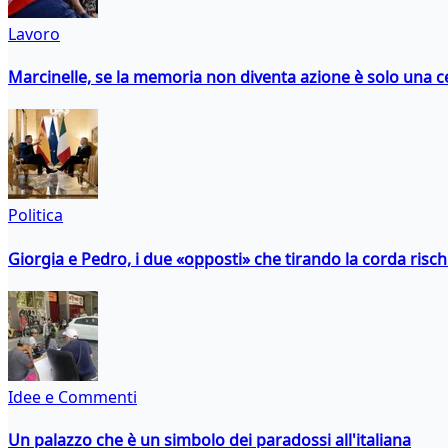
Lavoro
Marcinelle, se la memoria non diventa azione è solo una 
Politica
Giorgia e Pedro, i due «opposti» che tirando la corda risc
Idee e Commenti
Un palazzo che è un simbolo dei paradossi all'italiana