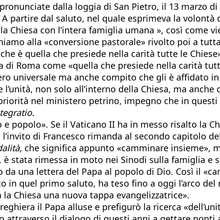
e pronunciate dalla loggia di San Pietro, il 13 marzo 
 A partire dal saluto, nel quale esprimeva la volontà d
lla Chiesa con l’intera famiglia umana », così come v
 richiamo alla «conversione pastorale» rivolto poi a tut
e è quella che presiede nella carità tutte le Chiese»:
esa di Roma come «quella che presiede nella carità t
ero universale ma anche compito che gli è affidato i
l’unità, non solo all’interno della Chiesa, ma anche co
orità nel ministero petrino, impegno che in questi a
tegratio.
 popolo». Se il Vaticano II ha in messo risalto la 
l’invito di Francesco rimanda al secondo capitolo de
alità,
che significa appunto «camminare insieme», mo
i, è stata rimessa in moto nei Sinodi sulla famiglia e
 da una lettera del Papa al popolo di Dio. Così il «cam
 in quel primo saluto, ha teso fino a oggi l’arco del
a la Chiesa una nuova tappa evangelizzatrice».
reghiera il Papa alluse e prefigurò la ricerca «dell’
 attraverso il dialogo di questi anni a gettare ponti a