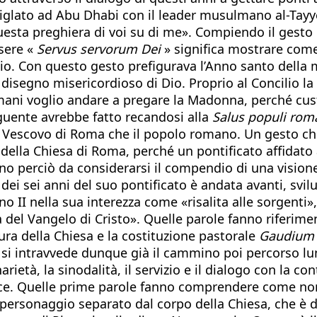
glato ad Abu Dhabi con il leader musulmano al-Tayy
esta preghiera di voi su di me». Compiendo il gesto di
ssere «
Servus servorum Dei
» significa mostrare come 
 Dio. Con questo gesto prefigurava l’Anno santo della 
segno misericordioso di Dio. Proprio al Concilio la 
ni voglio andare a pregare la Madonna, perché custo
guente avrebbe fatto recandosi alla
Salus populi rom
il Vescovo di Roma che il popolo romano. Un gesto ch
della Chiesa di Roma, perché un pontificato affidato
o perciò da considerarsi il compendio di una visione 
 dei sei anni del suo pontificato è andata avanti, svi
ano II nella sua interezza come «risalita alle sorgenti»
 del Vangelo di Cristo». Quelle parole fanno riferime
ura della Chiesa e la costituzione pastorale
Gaudium 
o si intravvede dunque già il cammino poi percorso lun
rietà, la sinodalità, il servizio e il dialogo con la con
a pace. Quelle prime parole fanno comprendere come non
rsonaggio separato dal corpo della Chiesa, che è di C