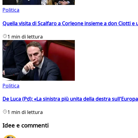
Politica
Quella visita di Scalfaro a Corleone insieme a don Ciotti e u
1 min di lettura
Politica
De Luca (Pd): «La sinistra più unita della destra sull'Europ
1 min di lettura
Idee e commenti