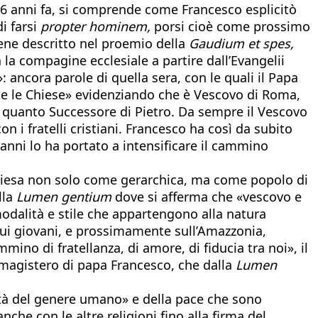
di 6 anni fa, si comprende come Francesco esplicitò
i farsi
propter hominem,
porsi cioè come prossimo
iene descritto nel proemio della
Gaudium et spes,
ta la compagine ecclesiale a partire dall’Evangelii
 ancora parole di quella sera, con le quali il Papa
utte le Chiese» evidenziando che è Vescovo di Roma,
n quanto Successore di Pietro. Da sempre il Vescovo
n i fratelli cristiani. Francesco ha così da subito
nni lo ha portato a intensificare il cammino
Chiesa non solo come gerarchica, ma come popolo di
lla
Lumen gentium
dove si afferma che «vescovo e
dalità e stile che appartengono alla natura
 sui giovani, e prossimamente sull’Amazzonia,
mino di fratellanza, di amore, di fiducia tra noi», il
 magistero di papa Francesco, che dalla
Lumen
unità del genere umano» e della pace che sono
nche con le altre religioni fino alla firma del