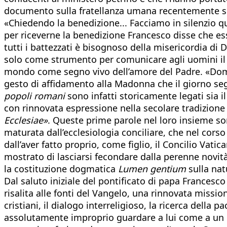
documento sulla fratellanza umana recentemente si
«Chiedendo la benedizione... Facciamo in silenzio qu
per riceverne la benedizione Francesco disse che e
tutti i battezzati è bisognoso della misericordia di
solo come strumento per comunicare agli uomini il di
mondo come segno vivo dell’amore del Padre. «Doma
gesto di affidamento alla Madonna che il giorno se
popoli romani
sono infatti storicamente legati sia 
con rinnovata espressione nella secolare tradizione 
Ecclesiae»
. Queste prime parole nel loro insieme son
maturata dall’ecclesiologia conciliare, che nel corso
dall’aver fatto proprio, come figlio, il Concilio Vatic
mostrato di lasciarsi fecondare dalla perenne novità
la costituzione dogmatica
Lumen gentium
sulla nat
Dal saluto iniziale del pontificato di papa Francesc
risalita alle fonti del Vangelo, una rinnovata missiona
cristiani, il dialogo interreligioso, la ricerca dell
assolutamente improprio guardare a lui come a un pe