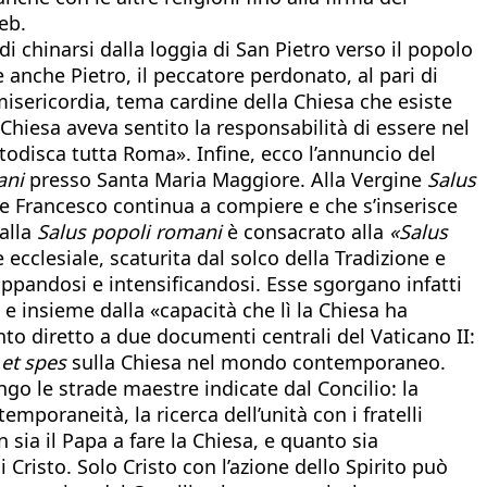
eb.
 chinarsi dalla loggia di San Pietro verso il popolo
anche Pietro, il peccatore perdonato, al pari di
misericordia, tema cardine della Chiesa che esiste
Chiesa aveva sentito la responsabilità di essere nel
disca tutta Roma». Infine, ecco l’annuncio del
ani
presso Santa Maria Maggiore. Alla Vergine
Salus
e Francesco continua a compiere e che s’inserisce
 alla
Salus popoli romani
è consacrato alla
«Salus
ecclesiale, scaturita dal solco della Tradizione e
luppandosi e intensificandosi. Esse sgorgano infatti
, e insieme dalla «capacità che lì la Chiesa ha
nto diretto a due documenti centrali del Vaticano II:
et spes
sulla Chiesa nel mondo contemporaneo.
go le strade maestre indicate dal Concilio: la
temporaneità, la ricerca dell’unità con i fratelli
 sia il Papa a fare la Chiesa, e quanto sia
risto. Solo Cristo con l’azione dello Spirito può