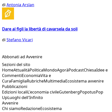
di
Antonia Arslan
Dare ai figli la libertà di cavarsela da soli
di
Stefano Vicari
Abbonati ad Avvenire
Sezioni del sito
Home
Attualità
Politica
Mondo
Agorà
Podcast
Chiesa
Idee e
Commenti
Economia
Vita e
Cura
Famiglia
Rubriche
Multimedia
Ecosistema avvenire
Pubblicazioni
Edizioni locali
L'economia civile
Gutenberg
Popotus
Pop
Up
Luoghi dell'Infinito
Avvenire
Chi siamo
Redazione
Ecosistema