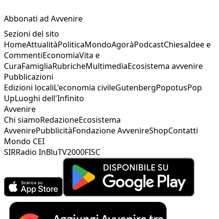
Abbonati ad Avvenire
Sezioni del sito
Home
Attualità
Politica
Mondo
Agorà
Podcast
Chiesa
Idee e
Commenti
Economia
Vita e
Cura
Famiglia
Rubriche
Multimedia
Ecosistema avvenire
Pubblicazioni
Edizioni locali
L'economia civile
Gutenberg
Popotus
Pop
Up
Luoghi dell'Infinito
Avvenire
Chi siamo
Redazione
Ecosistema
Avvenire
Pubblicità
Fondazione Avvenire
Shop
Contatti
Mondo CEI
SIR
Radio InBlu
TV2000
FISC