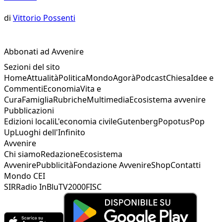
di
Vittorio Possenti
Abbonati ad Avvenire
Sezioni del sito
Home
Attualità
Politica
Mondo
Agorà
Podcast
Chiesa
Idee e
Commenti
Economia
Vita e
Cura
Famiglia
Rubriche
Multimedia
Ecosistema avvenire
Pubblicazioni
Edizioni locali
L'economia civile
Gutenberg
Popotus
Pop
Up
Luoghi dell'Infinito
Avvenire
Chi siamo
Redazione
Ecosistema
Avvenire
Pubblicità
Fondazione Avvenire
Shop
Contatti
Mondo CEI
SIR
Radio InBlu
TV2000
FISC