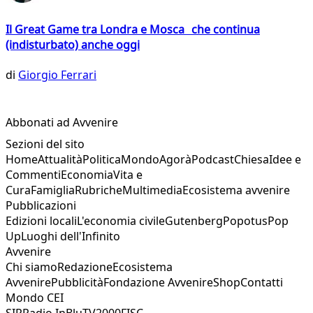
Il Great Game tra Londra e Mosca che continua
(indisturbato) anche oggi
di
Giorgio Ferrari
Abbonati ad Avvenire
Sezioni del sito
Home
Attualità
Politica
Mondo
Agorà
Podcast
Chiesa
Idee e
Commenti
Economia
Vita e
Cura
Famiglia
Rubriche
Multimedia
Ecosistema avvenire
Pubblicazioni
Edizioni locali
L'economia civile
Gutenberg
Popotus
Pop
Up
Luoghi dell'Infinito
Avvenire
Chi siamo
Redazione
Ecosistema
Avvenire
Pubblicità
Fondazione Avvenire
Shop
Contatti
Mondo CEI
SIR
Radio InBlu
TV2000
FISC