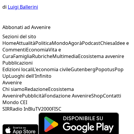
di
Luigi Ballerini
Abbonati ad Avvenire
Sezioni del sito
Home
Attualità
Politica
Mondo
Agorà
Podcast
Chiesa
Idee e
Commenti
Economia
Vita e
Cura
Famiglia
Rubriche
Multimedia
Ecosistema avvenire
Pubblicazioni
Edizioni locali
L'economia civile
Gutenberg
Popotus
Pop
Up
Luoghi dell'Infinito
Avvenire
Chi siamo
Redazione
Ecosistema
Avvenire
Pubblicità
Fondazione Avvenire
Shop
Contatti
Mondo CEI
SIR
Radio InBlu
TV2000
FISC