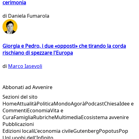
cerimonia
di
Daniela Fumarola
Giorgia e Pedro, i due «opposti» che tirando la corda
rischiano di spezzare l'Europa
di
Marco Iasevoli
Abbonati ad Avvenire
Sezioni del sito
Home
Attualità
Politica
Mondo
Agorà
Podcast
Chiesa
Idee e
Commenti
Economia
Vita e
Cura
Famiglia
Rubriche
Multimedia
Ecosistema avvenire
Pubblicazioni
Edizioni locali
L'economia civile
Gutenberg
Popotus
Pop
Up
Luoghi dell'Infinito