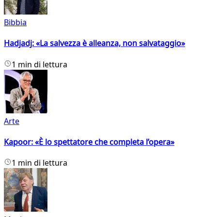
Bibbia
Hadjadj: «La salvezza è alleanza, non salvataggio»
1 min di lettura
Arte
Kapoor: «È lo spettatore che completa l’opera»
1 min di lettura