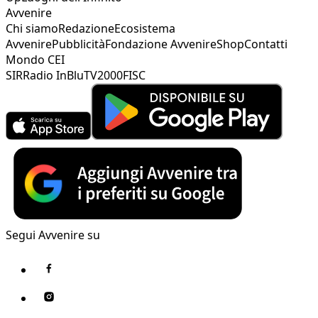
Avvenire
Chi siamo
Redazione
Ecosistema
Avvenire
Pubblicità
Fondazione Avvenire
Shop
Contatti
Mondo CEI
SIR
Radio InBlu
TV2000
FISC
Segui Avvenire su