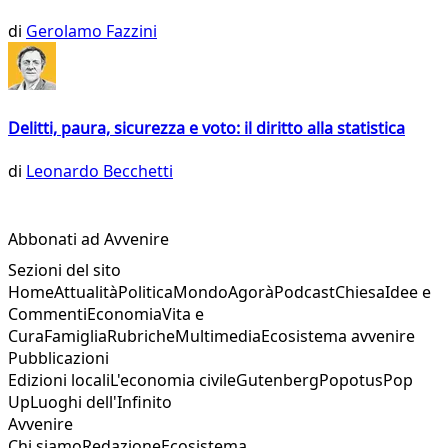
di
Gerolamo Fazzini
Delitti, paura, sicurezza e voto: il diritto alla statistica
di
Leonardo Becchetti
Abbonati ad Avvenire
Sezioni del sito
Home
Attualità
Politica
Mondo
Agorà
Podcast
Chiesa
Idee e
Commenti
Economia
Vita e
Cura
Famiglia
Rubriche
Multimedia
Ecosistema avvenire
Pubblicazioni
Edizioni locali
L'economia civile
Gutenberg
Popotus
Pop
Up
Luoghi dell'Infinito
Avvenire
Chi siamo
Redazione
Ecosistema