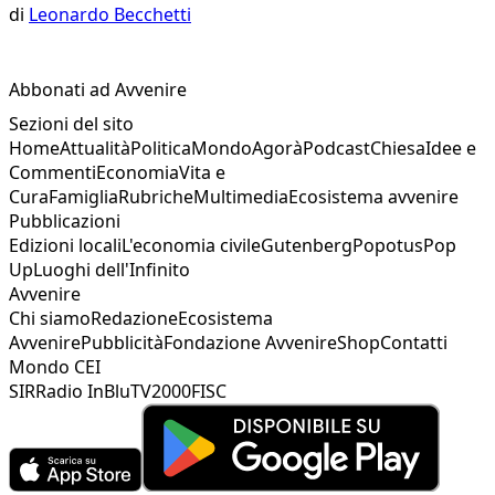
di
Leonardo Becchetti
Abbonati ad Avvenire
Sezioni del sito
Home
Attualità
Politica
Mondo
Agorà
Podcast
Chiesa
Idee e
Commenti
Economia
Vita e
Cura
Famiglia
Rubriche
Multimedia
Ecosistema avvenire
Pubblicazioni
Edizioni locali
L'economia civile
Gutenberg
Popotus
Pop
Up
Luoghi dell'Infinito
Avvenire
Chi siamo
Redazione
Ecosistema
Avvenire
Pubblicità
Fondazione Avvenire
Shop
Contatti
Mondo CEI
SIR
Radio InBlu
TV2000
FISC