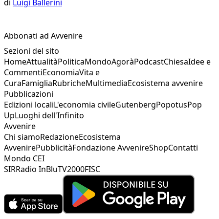
di
Luigi Ballerini
Abbonati ad Avvenire
Sezioni del sito
Home
Attualità
Politica
Mondo
Agorà
Podcast
Chiesa
Idee e
Commenti
Economia
Vita e
Cura
Famiglia
Rubriche
Multimedia
Ecosistema avvenire
Pubblicazioni
Edizioni locali
L'economia civile
Gutenberg
Popotus
Pop
Up
Luoghi dell'Infinito
Avvenire
Chi siamo
Redazione
Ecosistema
Avvenire
Pubblicità
Fondazione Avvenire
Shop
Contatti
Mondo CEI
SIR
Radio InBlu
TV2000
FISC