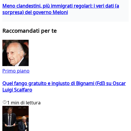
Meno clandestini, più immigrati regolari: i veri dati (a
sorpresa) del governo Meloni
Raccomandati per te
Primo piano
Quel fango gratuito e ingiusto di Bignami (FdI) su Oscar
Luigi Scalfaro
1 min di lettura