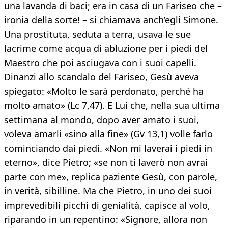
una lavanda di baci; era in casa di un Fariseo che –
ironia della sorte! – si chiamava anch’egli Simone.
Una prostituta, seduta a terra, usava le sue
lacrime come acqua di abluzione per i piedi del
Maestro che poi asciugava con i suoi capelli.
Dinanzi allo scandalo del Fariseo, Gesù aveva
spiegato: «Molto le sarà perdonato, perché ha
molto amato» (Lc 7,47). E Lui che, nella sua ultima
settimana al mondo, dopo aver amato i suoi,
voleva amarli «sino alla fine» (Gv 13,1) volle farlo
cominciando dai piedi. «Non mi laverai i piedi in
eterno», dice Pietro; «se non ti laverò non avrai
parte con me», replica paziente Gesù, con parole,
in verità, sibilline. Ma che Pietro, in uno dei suoi
imprevedibili picchi di genialità, capisce al volo,
riparando in un repentino: «Signore, allora non