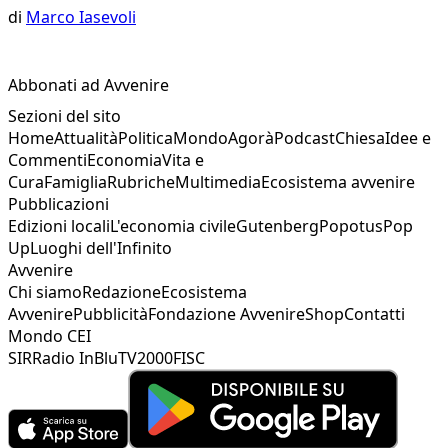
di
Marco Iasevoli
Abbonati ad Avvenire
Sezioni del sito
Home
Attualità
Politica
Mondo
Agorà
Podcast
Chiesa
Idee e
Commenti
Economia
Vita e
Cura
Famiglia
Rubriche
Multimedia
Ecosistema avvenire
Pubblicazioni
Edizioni locali
L'economia civile
Gutenberg
Popotus
Pop
Up
Luoghi dell'Infinito
Avvenire
Chi siamo
Redazione
Ecosistema
Avvenire
Pubblicità
Fondazione Avvenire
Shop
Contatti
Mondo CEI
SIR
Radio InBlu
TV2000
FISC