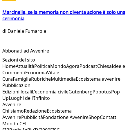
Marcinelle, se la memoria non diventa azione è solo una
cerimonia
di
Daniela Fumarola
Abbonati ad Avvenire
Sezioni del sito
Home
Attualità
Politica
Mondo
Agorà
Podcast
Chiesa
Idee e
Commenti
Economia
Vita e
Cura
Famiglia
Rubriche
Multimedia
Ecosistema avvenire
Pubblicazioni
Edizioni locali
L'economia civile
Gutenberg
Popotus
Pop
Up
Luoghi dell'Infinito
Avvenire
Chi siamo
Redazione
Ecosistema
Avvenire
Pubblicità
Fondazione Avvenire
Shop
Contatti
Mondo CEI
SIR
Radio InBlu
TV2000
FISC