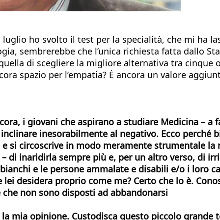
luglio ho svolto il test per la specialità, che mi ha 
ogia, sembrerebbe che l’unica richiesta fatta dallo Sta
quella di scegliere la migliore alternativa tra cinque
ncora spazio per l’empatia? È ancora un valore aggiunt
cora, i giovani che aspirano a studiare Medicina – a
 inclinare inesorabilmente al negativo. Ecco perché 
ra e si circoscrive in modo meramente strumentale la 
 di inaridirla sempre più e, per un altro verso, di irri
bianchi e le persone ammalate e disabili e/o i loro ca
 che lei desidera proprio come me? Certo che lo è. Con
e che non sono disposti ad abbandonarsi
a mia opinione. Custodisca questo piccolo grande teso