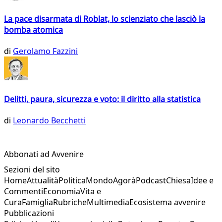
La pace disarmata di Roblat, lo scienziato che lasciò la
bomba atomica
di
Gerolamo Fazzini
Delitti, paura, sicurezza e voto: il diritto alla statistica
di
Leonardo Becchetti
Abbonati ad Avvenire
Sezioni del sito
Home
Attualità
Politica
Mondo
Agorà
Podcast
Chiesa
Idee e
Commenti
Economia
Vita e
Cura
Famiglia
Rubriche
Multimedia
Ecosistema avvenire
Pubblicazioni