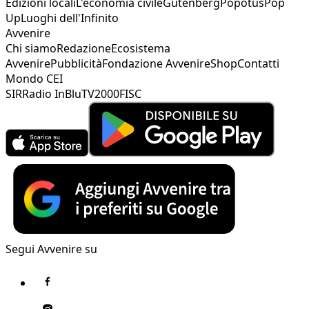
Edizioni locali
L'economia civile
Gutenberg
Popotus
Pop
Up
Luoghi dell'Infinito
Avvenire
Chi siamo
Redazione
Ecosistema
Avvenire
Pubblicità
Fondazione Avvenire
Shop
Contatti
Mondo CEI
SIR
Radio InBlu
TV2000
FISC
Segui Avvenire su