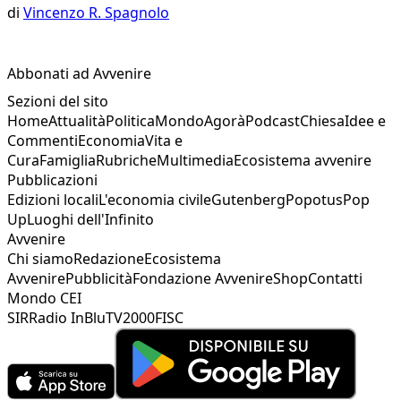
di
Vincenzo R. Spagnolo
Abbonati ad Avvenire
Sezioni del sito
Home
Attualità
Politica
Mondo
Agorà
Podcast
Chiesa
Idee e
Commenti
Economia
Vita e
Cura
Famiglia
Rubriche
Multimedia
Ecosistema avvenire
Pubblicazioni
Edizioni locali
L'economia civile
Gutenberg
Popotus
Pop
Up
Luoghi dell'Infinito
Avvenire
Chi siamo
Redazione
Ecosistema
Avvenire
Pubblicità
Fondazione Avvenire
Shop
Contatti
Mondo CEI
SIR
Radio InBlu
TV2000
FISC