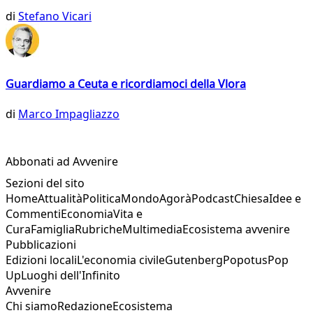
di
Stefano Vicari
Guardiamo a Ceuta e ricordiamoci della Vlora
di
Marco Impagliazzo
Abbonati ad Avvenire
Sezioni del sito
Home
Attualità
Politica
Mondo
Agorà
Podcast
Chiesa
Idee e
Commenti
Economia
Vita e
Cura
Famiglia
Rubriche
Multimedia
Ecosistema avvenire
Pubblicazioni
Edizioni locali
L'economia civile
Gutenberg
Popotus
Pop
Up
Luoghi dell'Infinito
Avvenire
Chi siamo
Redazione
Ecosistema