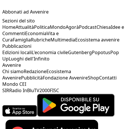
Abbonati ad Avvenire
Sezioni del sito
Home
Attualità
Politica
Mondo
Agorà
Podcast
Chiesa
Idee e
Commenti
Economia
Vita e
Cura
Famiglia
Rubriche
Multimedia
Ecosistema avvenire
Pubblicazioni
Edizioni locali
L'economia civile
Gutenberg
Popotus
Pop
Up
Luoghi dell'Infinito
Avvenire
Chi siamo
Redazione
Ecosistema
Avvenire
Pubblicità
Fondazione Avvenire
Shop
Contatti
Mondo CEI
SIR
Radio InBlu
TV2000
FISC