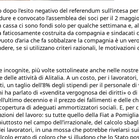
 dopo l’esito negativo del referendum sull’intesa per il
dure e convocato l’assemblea dei soci per il 2 maggio
cassa ci sono fondi solo per qualche settimana e, al d
esa faticosamente costruita da compagnia e sindacati
vuoto d’aria che fa sobbalzare la compagnia è un vero 
dere, se si utilizzano criteri razionali, le motivazion
te incognite, più volte sottolineate anche nelle nost
e delle attività di Alitalia. A un costo, per i lavorat
, un taglio dell’8% degli stipendi per il personale di
orni ha parlato di «svendita vergognosa dei diritti» o 
l’ultimo decennio e il prezzo dei fallimenti e delle ch
opertura di adeguati ammortizzatori sociali. E, per co
azioni del lavoro: su tutte quello della Fiat a Pomigl
iuttosto nel campo dell’irrazionale, del calcolo sbagli
i lavoratori, in una mossa che potrebbe rivelarsi suici
 calcolo errato di coloro che si illudono che lo Stato