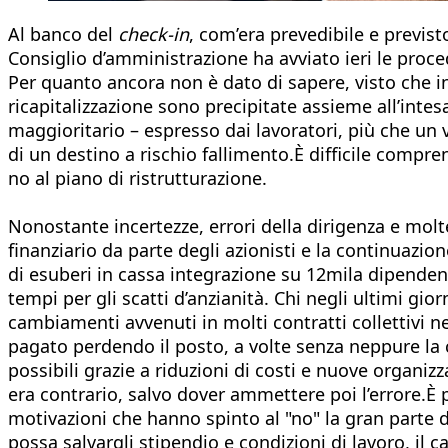
Al banco del
check-in
, com’era prevedibile e previsto
Consiglio d’amministrazione ha avviato ieri le proce
Per quanto ancora non è dato di sapere, visto che in 
ricapitalizzazione sono precipitate assieme all’int
maggioritario – espresso dai lavoratori, più che un 
di un destino a rischio fallimento.È difficile compren
no al piano di ristrutturazione.
Nonostante incertezze, errori della dirigenza e mol
finanziario da parte degli azionisti e la continuazion
di esuberi in cassa integrazione su 12mila dipendenti
tempi per gli scatti d’anzianità. Chi negli ultimi gi
cambiamenti avvenuti in molti contratti collettivi nel
pagato perdendo il posto, a volte senza neppure la c
possibili grazie a riduzioni di costi e nuove organizz
era contrario, salvo dover ammettere poi l’errore.È p
motivazioni che hanno spinto al "no" la gran parte de
possa salvargli stipendio e condizioni di lavoro, il