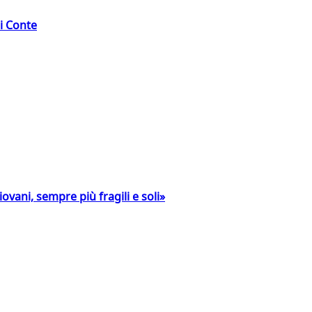
di Conte
ovani, sempre più fragili e soli»