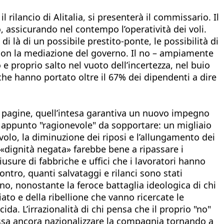
 rilancio di Alitalia, si presenterà il commissario. Il
, assicurando nel contempo l’operatività dei voli.
i là di un possibile prestito-ponte, le possibilità di
 con la mediazione del governo. Il no – ampiamente
e proprio salto nel vuoto dell’incertezza, nel buio
i che hanno portato oltre il 67% dei dipendenti a dire
re pagine, quell’intesa garantiva un nuovo impegno
ori, appunto "ragionevole" da sopportare: un migliaio
 volo, la diminuzione dei riposi e l’allungamento dei
di «dignità negata» farebbe bene a ripassare i
iusure di fabbriche e uffici che i lavoratori hanno
ntro, quanti salvataggi e rilanci sono stati
iano, nonostante la feroce battaglia ideologica di chi
ato e della ribellione che vanno ricercate le
da. L’irrazionalità di chi pensa che il proprio "no"
 possa ancora nazionalizzare la compagnia tornando a