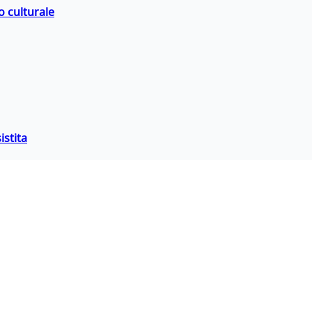
o culturale
istita