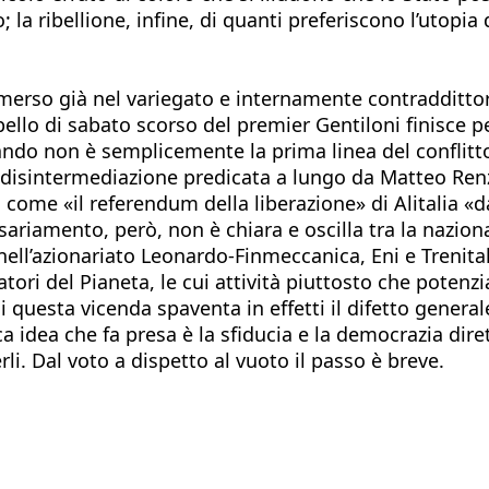
la ribellione, infine, di quanti preferiscono l’utopia 
 emerso già nel variegato e internamente contradditto
ello di sabato scorso del premier Gentiloni finisce pe
ando non è semplicemente la prima linea del conflitto
disintermediazione predicata a lungo da Matteo Renz
ni come «il referendum della liberazione» di Alitalia «d
ariamento, però, non è chiara e oscilla tra la naziona
ell’azionariato Leonardo-Finmeccanica, Eni e Trenital
atori del Pianeta, le cui attività piuttosto che pote
 di questa vicenda spaventa in effetti il difetto general
ca idea che fa presa è la sfiducia e la democrazia dire
li. Dal voto a dispetto al vuoto il passo è breve.