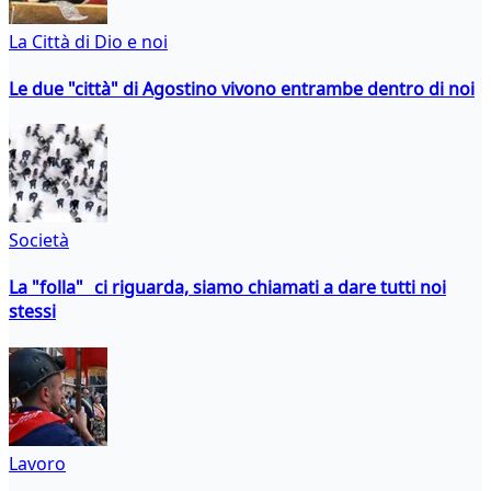
La Città di Dio e noi
Le due "città" di Agostino vivono entrambe dentro di noi
Società
La "folla" ci riguarda, siamo chiamati a dare tutti noi
stessi
Lavoro