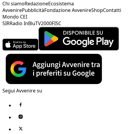
Chi siamo
Redazione
Ecosistema
Avvenire
Pubblicità
Fondazione Avvenire
Shop
Contatti
Mondo CEI
SIR
Radio InBlu
TV2000
FISC
Segui Avvenire su