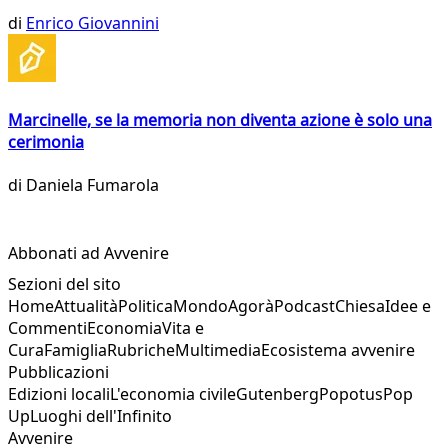
di
Enrico Giovannini
Marcinelle, se la memoria non diventa azione è solo una
cerimonia
di
Daniela Fumarola
Abbonati ad Avvenire
Sezioni del sito
Home
Attualità
Politica
Mondo
Agorà
Podcast
Chiesa
Idee e
Commenti
Economia
Vita e
Cura
Famiglia
Rubriche
Multimedia
Ecosistema avvenire
Pubblicazioni
Edizioni locali
L'economia civile
Gutenberg
Popotus
Pop
Up
Luoghi dell'Infinito
Avvenire