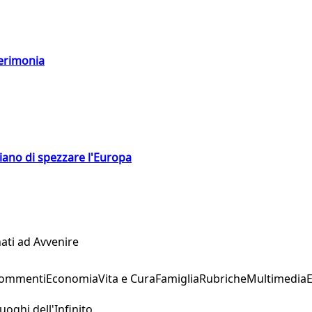
cerimonia
hiano di spezzare l'Europa
ati ad Avvenire
Commenti
Economia
Vita e Cura
Famiglia
Rubriche
Multimedia
uoghi dell'Infinito