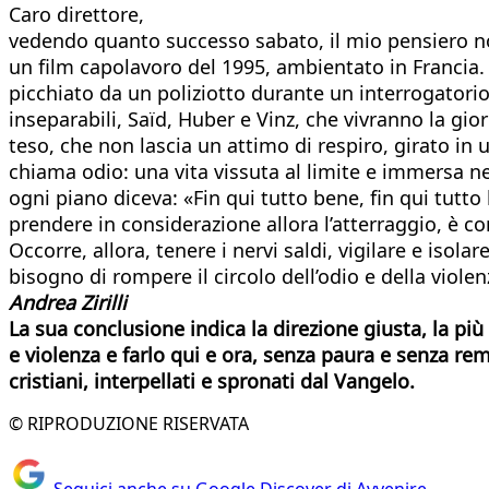
Caro direttore,
vedendo quanto successo sabato, il mio pensiero non 
un film capolavoro del 1995, ambientato in Francia. T
picchiato da un poliziotto durante un interrogatorio. 
inseparabili, Saïd, Huber e Vinz, che vivranno la gio
teso, che non lascia un attimo di respiro, girato in u
chiama odio: una vita vissuta al limite e immersa ne
ogni piano diceva: «Fin qui tutto bene, fin qui tutt
prendere in considerazione allora l’atterraggio, è co
Occorre, allora, tenere i nervi saldi, vigilare e iso
bisogno di rompere il circolo dell’odio e della viole
Andrea Zirilli
La sua conclusione indica la direzione giusta, la più
e violenza e farlo qui e ora, senza paura e senza remi
cristiani, interpellati e spronati dal Vangelo.
© RIPRODUZIONE RISERVATA