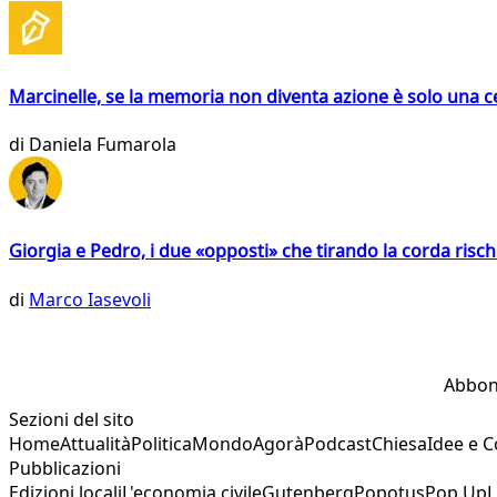
Marcinelle, se la memoria non diventa azione è solo una 
di
Daniela Fumarola
Giorgia e Pedro, i due «opposti» che tirando la corda risc
di
Marco Iasevoli
Abbon
Sezioni del sito
Home
Attualità
Politica
Mondo
Agorà
Podcast
Chiesa
Idee e 
Pubblicazioni
Edizioni locali
L'economia civile
Gutenberg
Popotus
Pop Up
L