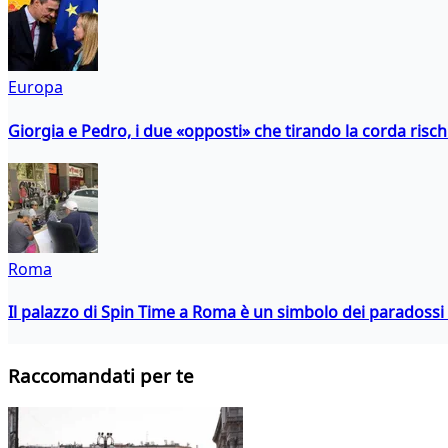
Europa
Giorgia e Pedro, i due «opposti» che tirando la corda risc
Roma
Il palazzo di Spin Time a Roma è un simbolo dei paradossi a
Raccomandati per te