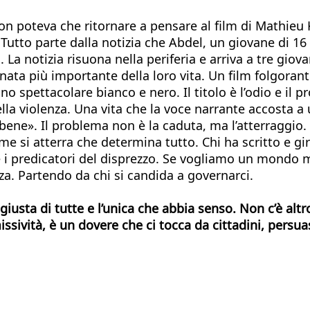
poteva che ritornare a pensare al film di Mathieu Kas
utto parte dalla notizia che Abdel, un giovane di 16 a
La notizia risuona nella periferia e arriva a tre giovan
rnata più importante della loro vita. Un film folgorant
no spettacolare bianco e nero. Il titolo è l’odio e il 
lla violenza. Una vita che la voce narrante accosta a
o bene». Il problema non è la caduta, ma l’atterraggio
me si atterra che determina tutto. Chi ha scritto e gir
lare i predicatori del disprezzo. Se vogliamo un mondo
nza. Partendo da chi si candida a governarci.
 giusta di tutte e l’unica che abbia senso. Non c’è al
ssività, è un dovere che ci tocca da cittadini, persuas