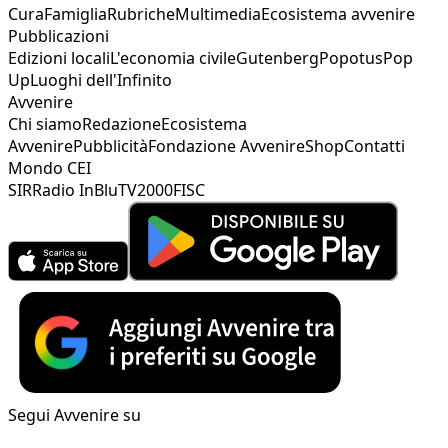
Cura
Famiglia
Rubriche
Multimedia
Ecosistema avvenire
Pubblicazioni
Edizioni locali
L'economia civile
Gutenberg
Popotus
Pop
Up
Luoghi dell'Infinito
Avvenire
Chi siamo
Redazione
Ecosistema
Avvenire
Pubblicità
Fondazione Avvenire
Shop
Contatti
Mondo CEI
SIR
Radio InBlu
TV2000
FISC
Segui Avvenire su