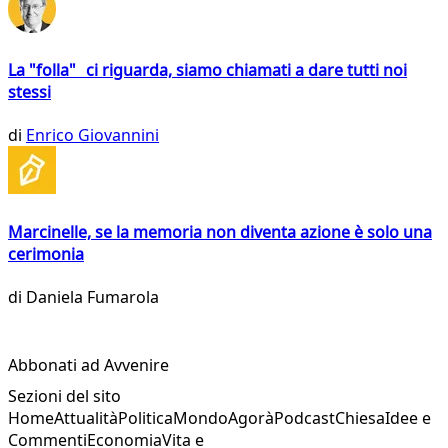
La "folla" ci riguarda, siamo chiamati a dare tutti noi
stessi
di
Enrico Giovannini
Marcinelle, se la memoria non diventa azione è solo una
cerimonia
di
Daniela Fumarola
Abbonati ad Avvenire
Sezioni del sito
Home
Attualità
Politica
Mondo
Agorà
Podcast
Chiesa
Idee e
Commenti
Economia
Vita e